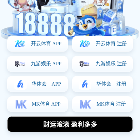
曼城
2 : 1
利物浦
湖人
108 : 102
勇士
皇马
1 : 0
巴萨
热门赛事资讯
NBA总决赛：湖人主场迎战勇
士，詹姆斯能否率队夺冠？
NBA专区
2小时前
深度分析